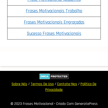
Frases Motivacionais Trabalho
Frases Motivacionais Engraçadas
Sucesso Frases Motivacionais
Sobre Nós
/
Termos De Uso
/
Contate-Nos
/
Política De
Privacidade
© 2023 Frases Motivacional
• Criado Com GeneratePress